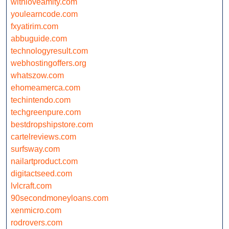
withloveamity.com
youlearncode.com
fxyatirim.com
abbuguide.com
technologyresult.com
webhostingoffers.org
whatszow.com
ehomeamerca.com
techintendo.com
techgreenpure.com
bestdropshipstore.com
cartelreviews.com
surfsway.com
nailartproduct.com
digitactseed.com
lvlcraft.com
90secondmoneyloans.com
xenmicro.com
rodrovers.com