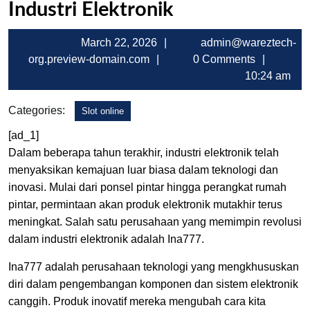
Industri Elektronik
March
March 22, 2026
admin@wareztech-
admin@wareztech-
22,
org.preview-domain.com
0 Comments
org.preview-
2026
10:24 am
domain.com
Categories:
Slot online
[ad_1]
Dalam beberapa tahun terakhir, industri elektronik telah
menyaksikan kemajuan luar biasa dalam teknologi dan
inovasi. Mulai dari ponsel pintar hingga perangkat rumah
pintar, permintaan akan produk elektronik mutakhir terus
meningkat. Salah satu perusahaan yang memimpin revolusi
dalam industri elektronik adalah Ina777.
Ina777 adalah perusahaan teknologi yang mengkhususkan
diri dalam pengembangan komponen dan sistem elektronik
canggih. Produk inovatif mereka mengubah cara kita