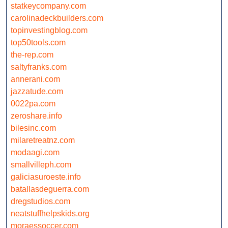
statkeycompany.com
carolinadeckbuilders.com
topinvestingblog.com
top50tools.com
the-rep.com
saltyfranks.com
annerani.com
jazzatude.com
0022pa.com
zeroshare.info
bilesinc.com
milaretreatnz.com
modaagi.com
smallvilleph.com
galiciasuroeste.info
batallasdeguerra.com
dregstudios.com
neatstuffhelpskids.org
moraessoccer.com