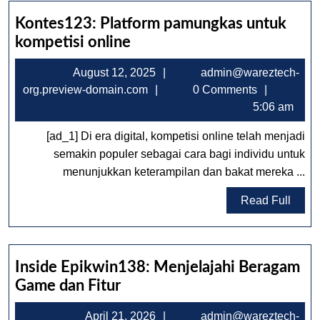
Kontes123: Platform pamungkas untuk
Kontes123:
kompetisi online
Platform
August
August 12, 2025
admin@wareztech-
pamungkas
admin@wareztech-
12,
org.preview-domain.com
0 Comments
untuk
org.preview-
2025
5:06 am
kompetisi
domain.com
online
[ad_1] Di era digital, kompetisi online telah menjadi
semakin populer sebagai cara bagi individu untuk
menunjukkan keterampilan dan bakat mereka ...
Read
Read Full
Full
Inside Epikwin138: Menjelajahi Beragam
Inside
Game dan Fitur
Epikwin138:
April
April 21, 2026
admin@wareztech-