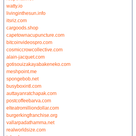
watty.io
livinginthesun.info
itsriz.com
cargoods.shop
capetownacupuncture.com
bitcoinvideospro.com
cosmiccrowcollective.com
alain-jacquet.com
gotisouizakayabakeneko.com
meshpoint.me
spongebob.net
busyboxintl.com
auttayanratchapak.com
postcoffeebarva.com
elteatromilliondollar.com
burgerkingfranchise.org
vallarpadathamma.net
realworldsize.com