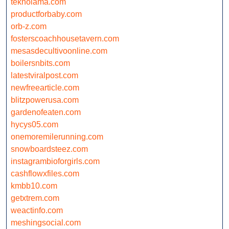
teknolama.com
productforbaby.com
orb-z.com
fosterscoachhousetavern.com
mesasdecultivoonline.com
boilersnbits.com
latestviralpost.com
newfreearticle.com
blitzpowerusa.com
gardenofeaten.com
hycys05.com
onemoremilerunning.com
snowboardsteez.com
instagrambioforgirls.com
cashflowxfiles.com
kmbb10.com
getxtrem.com
weactinfo.com
meshingsocial.com