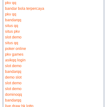
pkv qq
bandar bola terpercaya
pkv qq
bandarqq
situs qq
situs pkv
slot demo
situs qq
poker online
pkv games
asikqq login
slot demo
bandarqq
demo slot
slot demo
slot demo
dominoqq
bandarqq
live draw hk lotto