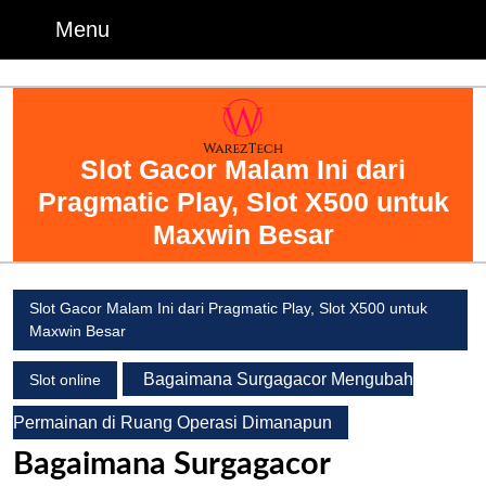
Skip
Menu
Menu
to
content
Skip
to
content
Slot Gacor Malam Ini dari
Pragmatic Play, Slot X500 untuk
Maxwin Besar
Slot Gacor Malam Ini dari Pragmatic Play, Slot X500 untuk
Maxwin Besar
Bagaimana Surgagacor Mengubah
Slot online
Permainan di Ruang Operasi Dimanapun
Bagaimana Surgagacor