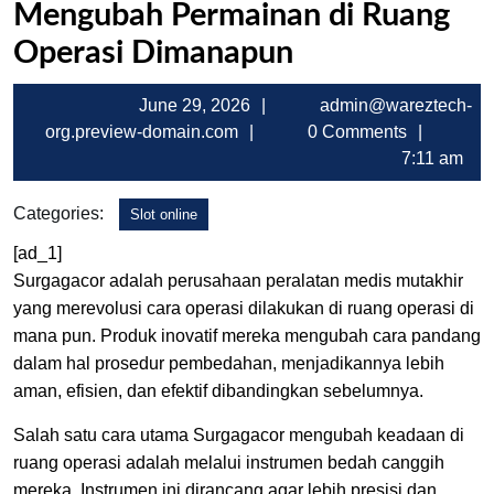
Mengubah Permainan di Ruang
Operasi Dimanapun
June
June 29, 2026
admin@wareztech-
admin@wareztech-
29,
org.preview-domain.com
0 Comments
org.preview-
2026
7:11 am
domain.com
Categories:
Slot online
[ad_1]
Surgagacor adalah perusahaan peralatan medis mutakhir
yang merevolusi cara operasi dilakukan di ruang operasi di
mana pun. Produk inovatif mereka mengubah cara pandang
dalam hal prosedur pembedahan, menjadikannya lebih
aman, efisien, dan efektif dibandingkan sebelumnya.
Salah satu cara utama Surgagacor mengubah keadaan di
ruang operasi adalah melalui instrumen bedah canggih
mereka. Instrumen ini dirancang agar lebih presisi dan