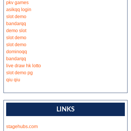
pkv games
asikqq login
slot demo
bandarqq
demo slot
slot demo
slot demo
dominoqq
bandarqq
live draw hk lotto
slot demo pg
qiu qiu
LINKS
stagehubs.com