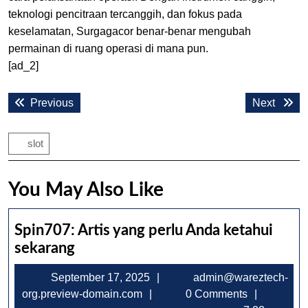
teknologi pencitraan tercanggih, dan fokus pada
keselamatan, Surgagacor benar-benar mengubah
permainan di ruang operasi di mana pun.
[ad_2]
Post
Previous
Next
Previous
Next
navigation
post:
post:
slot
You May Also Like
Spin707: Artis yang perlu Anda ketahui
Spin707:
sekarang
Artis
September
September 17, 2025
admin@wareztech-
yang
admin@wareztech-
17,
org.preview-domain.com
0 Comments
perlu