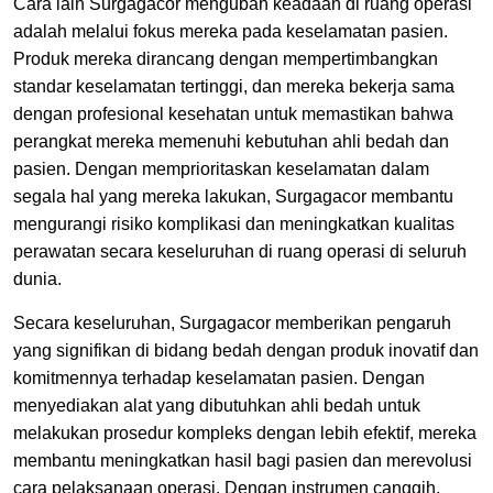
Cara lain Surgagacor mengubah keadaan di ruang operasi
adalah melalui fokus mereka pada keselamatan pasien.
Produk mereka dirancang dengan mempertimbangkan
standar keselamatan tertinggi, dan mereka bekerja sama
dengan profesional kesehatan untuk memastikan bahwa
perangkat mereka memenuhi kebutuhan ahli bedah dan
pasien. Dengan memprioritaskan keselamatan dalam
segala hal yang mereka lakukan, Surgagacor membantu
mengurangi risiko komplikasi dan meningkatkan kualitas
perawatan secara keseluruhan di ruang operasi di seluruh
dunia.
Secara keseluruhan, Surgagacor memberikan pengaruh
yang signifikan di bidang bedah dengan produk inovatif dan
komitmennya terhadap keselamatan pasien. Dengan
menyediakan alat yang dibutuhkan ahli bedah untuk
melakukan prosedur kompleks dengan lebih efektif, mereka
membantu meningkatkan hasil bagi pasien dan merevolusi
cara pelaksanaan operasi. Dengan instrumen canggih,