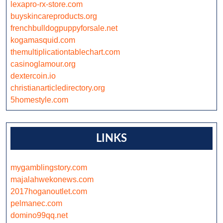
lexapro-rx-store.com
buyskincareproducts.org
frenchbulldogpuppyforsale.net
kogamasquid.com
themultiplicationtablechart.com
casinoglamour.org
dextercoin.io
christianarticledirectory.org
5homestyle.com
LINKS
mygamblingstory.com
majalahwekonews.com
2017hoganoutlet.com
pelmanec.com
domino99qq.net