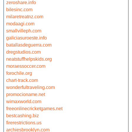
zeroshare.info
bilesinc.com
milaretreatnz.com
modaagi.com
smallvilleph.com
galiciasuroeste.info
batallasdeguerra.com
dregstudios.com
neatstuffhelpskids.org
moraessoccer.com
forochile.org
chart-track.com
wonderfultraveling.com
promocioname.net
wimaxworld.com
freeonlinecricketgames.net
bestcashing.biz
firerestrictions.us
archiesbrooklyn.com