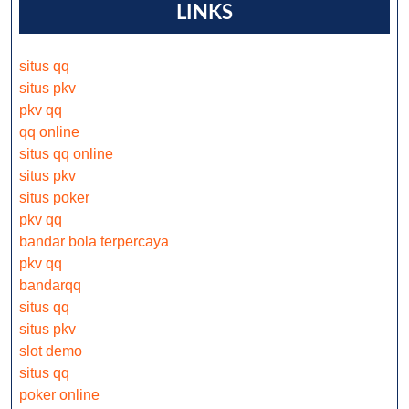
LINKS
situs qq
situs pkv
pkv qq
qq online
situs qq online
situs pkv
situs poker
pkv qq
bandar bola terpercaya
pkv qq
bandarqq
situs qq
situs pkv
slot demo
situs qq
poker online