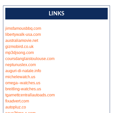
LINKS
jimsfamousbbq.com
libertywalk-usa.com
australiamovie.net
gizmobird.co.uk
mp3djsong.com
coursdanglaistoulouse.com
neptunuslex.com
auguri-di-natale.info
michelewatch.us
omega--watches.us
breitling-watches.us
tgarnettcentrallautoads.com
fixadvert.com
autopluz.co