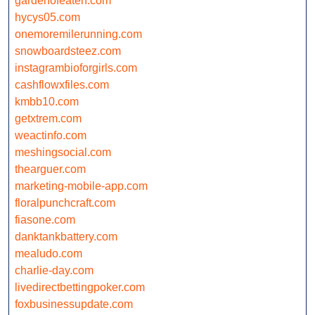
gardenofeaten.com
hycys05.com
onemoremilerunning.com
snowboardsteez.com
instagrambioforgirls.com
cashflowxfiles.com
kmbb10.com
getxtrem.com
weactinfo.com
meshingsocial.com
thearguer.com
marketing-mobile-app.com
floralpunchcraft.com
fiasone.com
danktankbattery.com
mealudo.com
charlie-day.com
livedirectbettingpoker.com
foxbusinessupdate.com