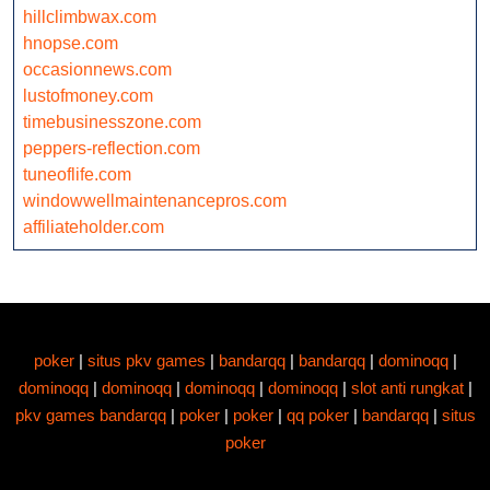
hillclimbwax.com
hnopse.com
occasionnews.com
lustofmoney.com
timebusinesszone.com
peppers-reflection.com
tuneoflife.com
windowwellmaintenancepros.com
affiliateholder.com
poker
|
situs pkv games
|
bandarqq
|
bandarqq
|
dominoqq
|
dominoqq
|
dominoqq
|
dominoqq
|
dominoqq
|
slot anti rungkat
|
pkv games bandarqq
|
poker
|
poker
|
qq poker
|
bandarqq
|
situs
poker