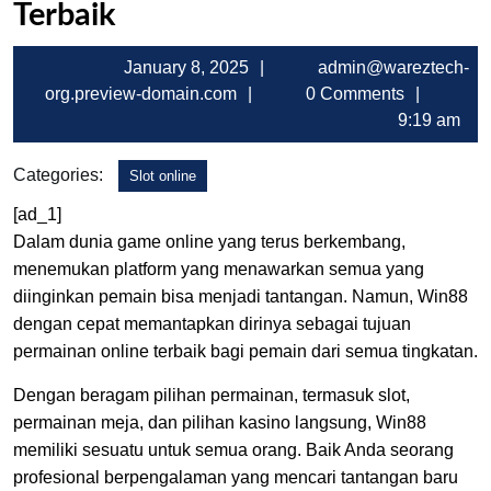
Terbaik
January
January 8, 2025
admin@wareztech-
admin@wareztech-
8,
org.preview-domain.com
0 Comments
org.preview-
2025
9:19 am
domain.com
Categories:
Slot online
[ad_1]
Dalam dunia game online yang terus berkembang,
menemukan platform yang menawarkan semua yang
diinginkan pemain bisa menjadi tantangan. Namun, Win88
dengan cepat memantapkan dirinya sebagai tujuan
permainan online terbaik bagi pemain dari semua tingkatan.
Dengan beragam pilihan permainan, termasuk slot,
permainan meja, dan pilihan kasino langsung, Win88
memiliki sesuatu untuk semua orang. Baik Anda seorang
profesional berpengalaman yang mencari tantangan baru