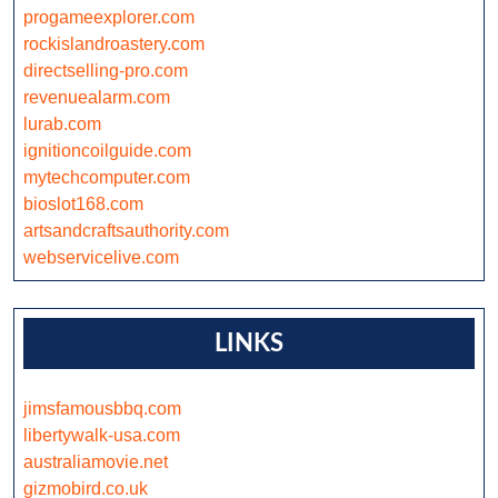
progameexplorer.com
rockislandroastery.com
directselling-pro.com
revenuealarm.com
lurab.com
ignitioncoilguide.com
mytechcomputer.com
bioslot168.com
artsandcraftsauthority.com
webservicelive.com
LINKS
jimsfamousbbq.com
libertywalk-usa.com
australiamovie.net
gizmobird.co.uk