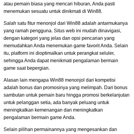
atau pemain biasa yang mencari hiburan, Anda pasti
menemukan sesuatu untuk dinikmati di Win88.
Salah satu fitur menonjol dari Win88 adalah antarmukanya
yang ramah pengguna. Situs web ini mudah dinavigasi,
dengan kategori yang jelas dan opsi pencarian yang
memudahkan Anda menemukan game favorit Anda. Selain
itu, platform ini dioptimalkan untuk perangkat seluler,
sehingga Anda dapat menikmati pengalaman bermain
game saat bepergian.
Alasan lain mengapa Win88 menonjol dari kompetisi
adalah bonus dan promosinya yang melimpah. Dari bonus
sambutan untuk pemain baru hingga promosi berkelanjutan
untuk pelanggan setia, ada banyak peluang untuk
meningkatkan kemenangan dan meningkatkan
pengalaman bermain game Anda.
Selain pilihan permainannya yang mengesankan dan