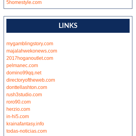
5homestyle.com
LINKS
mygamblingstory.com
majalahwekonews.com
2017hoganoutlet.com
pelmanec.com
domino99qq.net
directoryoftheweb.com
donttellashton.com
rush3studio.com
roro90.com
herzio.com
in-hi5.com
krainafantasy.info
todas-noticias.com