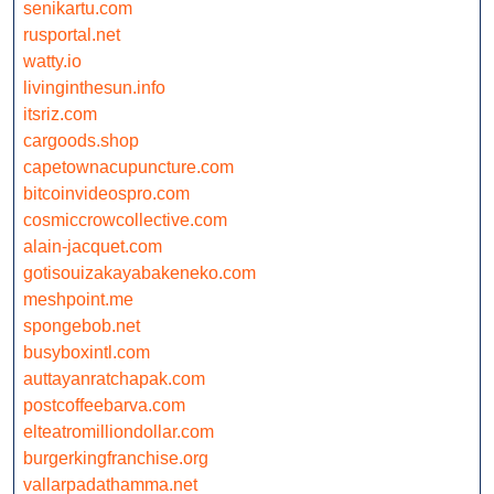
senikartu.com
rusportal.net
watty.io
livinginthesun.info
itsriz.com
cargoods.shop
capetownacupuncture.com
bitcoinvideospro.com
cosmiccrowcollective.com
alain-jacquet.com
gotisouizakayabakeneko.com
meshpoint.me
spongebob.net
busyboxintl.com
auttayanratchapak.com
postcoffeebarva.com
elteatromilliondollar.com
burgerkingfranchise.org
vallarpadathamma.net