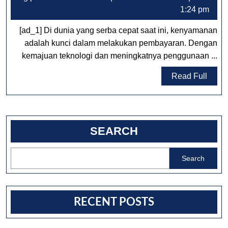
Pemba
org.preview-
2026
1:24 pm
Damp
domain.com
MPOS
[ad_1] Di dunia yang serba cepat saat ini, kenyamanan
terha
adalah kunci dalam melakukan pembayaran. Dengan
Indust
kemajuan teknologi dan meningkatnya penggunaan ...
Read
Read Full
Full
SEARCH
Search
RECENT POSTS