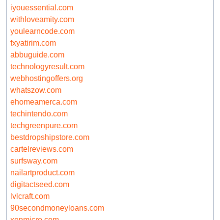
iyouessential.com
withloveamity.com
youlearncode.com
fxyatirim.com
abbuguide.com
technologyresult.com
webhostingoffers.org
whatszow.com
ehomeamerca.com
techintendo.com
techgreenpure.com
bestdropshipstore.com
cartelreviews.com
surfsway.com
nailartproduct.com
digitactseed.com
lvlcraft.com
90secondmoneyloans.com
xenmicro.com