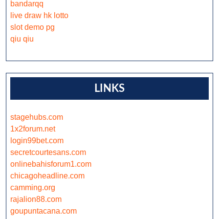
bandarqq
live draw hk lotto
slot demo pg
qiu qiu
LINKS
stagehubs.com
1x2forum.net
login99bet.com
secretcourtesans.com
onlinebahisforum1.com
chicagoheadline.com
camming.org
rajalion88.com
goupuntacana.com