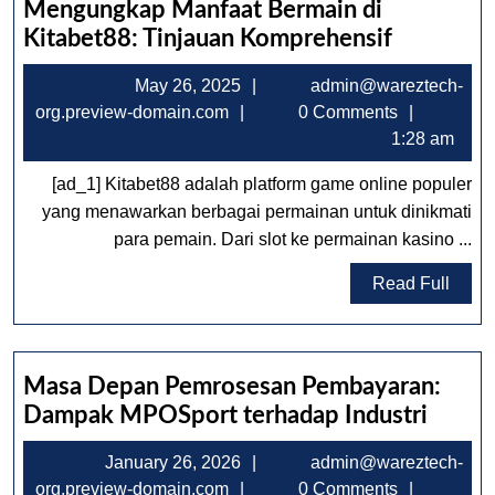
Mengungkap Manfaat Bermain di
Mengung
Kitabet88: Tinjauan Komprehensif
Manfaat
May
May 26, 2025
admin@wareztech-
Bermain
admin@wareztech-
26,
org.preview-domain.com
0 Comments
di
org.preview-
2025
1:28 am
Kitabet88
domain.com
Tinjauan
[ad_1] Kitabet88 adalah platform game online populer
Komprehe
yang menawarkan berbagai permainan untuk dinikmati
para pemain. Dari slot ke permainan kasino ...
Read
Read Full
Full
Masa Depan Pemrosesan Pembayaran:
Masa
Dampak MPOSport terhadap Industri
Depa
January
January 26, 2026
admin@wareztech-
Pemro
admin@wareztech-
26,
org.preview-domain.com
0 Comments