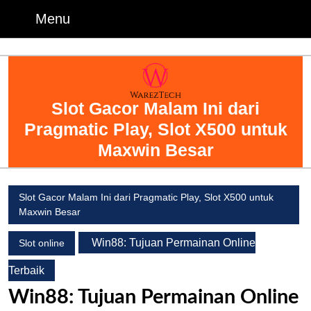
Skip
Menu
Menu
to
content
Skip
to
content
Slot Gacor Malam Ini dari
Pragmatic Play, Slot X500 untuk
Maxwin Besar
Slot Gacor Malam Ini dari Pragmatic Play, Slot X500 untuk
Maxwin Besar
Win88: Tujuan Permainan Online
Slot online
Terbaik
Win88: Tujuan Permainan Online